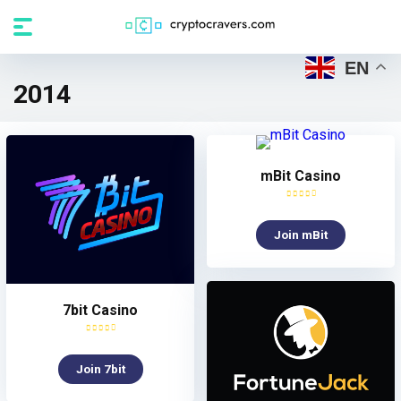
EN
2014
mBit Casino
Join mBit
7bit Casino
Join 7bit